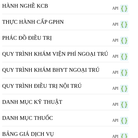
HÀNH NGHỀ KCB
API
THỰC HÀNH CẤP GPHN
API
PHÁC ĐỒ ĐIỀU TRỊ
API
QUY TRÌNH KHÁM VIỆN PHÍ NGOẠI TRÚ
API
QUY TRÌNH KHÁM BHYT NGOẠI TRÚ
API
QUY TRÌNH ĐIỀU TRỊ NỘI TRÚ
API
DANH MỤC KỸ THUẬT
API
DANH MỤC THUỐC
API
BẢNG GIÁ DỊCH VỤ
API