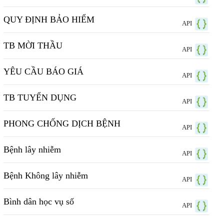
QUY ĐỊNH BẢO HIỂM
API
TB MỜI THẦU
API
YÊU CẦU BÁO GIÁ
API
TB TUYỂN DỤNG
API
PHONG CHỐNG DỊCH BỆNH
API
Bệnh lây nhiễm
API
Bệnh Không lây nhiễm
API
Bình dân học vụ số
API