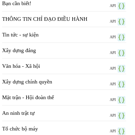
Bạn cần biết!
API
THÔNG TIN CHỈ ĐẠO ĐIỀU HÀNH
API
Tin tức - sự kiện
API
Xây dựng đảng
API
Văn hóa - Xã hội
API
Xây dựng chính quyền
API
Mặt trận - Hội đoàn thể
API
An ninh trật tự
API
Tổ chức bộ máy
API