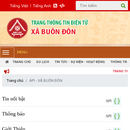
Tiếng Việt
Tiếng Anh
MENU
TRANG CHỦ
DU LỊCH
TIN TỨC - SỰ KIỆN - HOẠT ĐỘNG
THÔNG TIN 
TRANG THÔNG TIN ĐI
Trang chủ
API - XÃ BUÔN ĐÔN
Tin nổi bật
API
Thông báo
API
Giới Thiệu