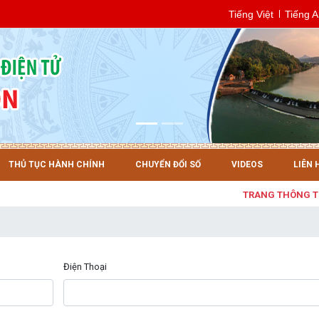
Tiếng Việt
Tiếng 
THỦ TỤC HÀNH CHÍNH
CHUYỂN ĐỔI SỐ
VIDEOS
LIÊN 
TRANG THÔNG TIN ĐI
Điện Thoại