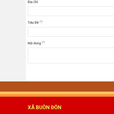
Địa Chỉ
(*)
Tiêu Đề
(*)
Nội dung
XÃ BUÔN ĐÔN