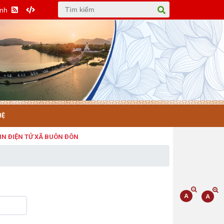
Anh
HỆ
ỆN TỬ XÃ BUÔN ĐÔN