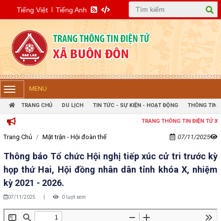
Tiếng Việt
Tiếng Anh
MENU
TRANG CHỦ
DU LỊCH
TIN TỨC - SỰ KIỆN - HOẠT ĐỘNG
THÔNG TIN 
TRANG THÔNG TIN ĐIỆN TỬ XÃ B
Trang Chủ
Mặt trận - Hội đoàn thể
07/11/2025
Thông báo Tổ chức Hội nghị tiếp xúc cử tri trước kỳ
họp thứ Hai, Hội đồng nhân dân tỉnh khóa X, nhiệm
kỳ 2021 - 2026.
07/11/2025
|
0 lượt xem