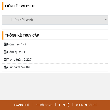
LIÊN KẾT WEBSITE
THỐNG KÊ TRUY CẬP
Hôm nay:
147
Hôm qua:
311
Trong tuần:
2.227
Tất cả:
374.689
TRANG CHỦ
SƠ ĐỒ CỔNG
LIÊN HỆ
CHUYỂN ĐỔI SỐ