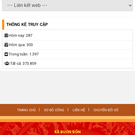
THỐNG KÊ TRUY CẬP
Hôm nay:
287
Hôm qua:
303
Trong tuần:
1.397
Tất cả:
373.859
TRANG CHỦ
SƠ ĐỒ CỔNG
LIÊN HỆ
CHUYỂN ĐỔI SỐ
XÃ BUÔN ĐÔN