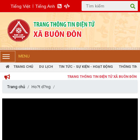
Tiếng Việt
Tiếng Anh
MENU
TRANG CHỦ
DU LỊCH
TIN TỨC - SỰ KIỆN - HOẠT ĐỘNG
THÔNG TIN 
TRANG THÔNG TIN ĐIỆN TỬ XÃ BUÔN ĐÔN
Trang chủ
Ho?t d?ng