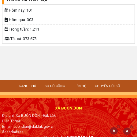
Hôm nay:
101
Hôm qua:
303
Trong tuần:
1.211
Tất cả:
373.673
TRANG CHỦ
SƠ ĐỒ CỔNG
LIÊN HỆ
CHUYỂN ĐỔI SỐ
XÃ BUÔN ĐÔN
Địa chỉ: Xã BUÔN ĐÔN - Đắk Lắk
Điện Thoại:
Email: buondon@daklak.gov.vn
ádasdadsaa