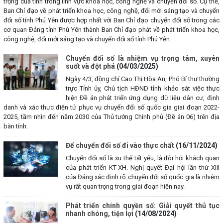
trọng của tỉnh trong lĩnh vực khoa học, công nghệ và chuyển đổi số. Cụ thể,
Ban Chỉ đạo về phát triển khoa học, công nghệ, đổi mới sáng tạo và chuyển
đổi số tỉnh Phú Yên được hợp nhất với Ban Chỉ đạo chuyển đổi số trong các
cơ quan Đảng tỉnh Phú Yên thành Ban Chỉ đạo phát về phát triển khoa học,
công nghệ, đổi mới sáng tạo và chuyển đổi số tỉnh Phú Yên.
Chuyển đổi số là nhiệm vụ trọng tâm, xuyên
suốt và đột phá
(04/03/2025)
Ngày 4/3, đồng chí Cao Thị Hòa An, Phó Bí thư thường
trực Tỉnh ủy, Chủ tịch HĐND tỉnh khảo sát việc thực
hiện Đề án phát triển ứng dụng dữ liệu dân cư, định
danh và xác thực điện tử phục vụ chuyển đổi số quốc gia giai đoạn 2022-
2025, tầm nhìn đến năm 2030 của Thủ tướng Chính phủ (Đề án 06) trên địa
bàn tỉnh.
Để chuyển đổi số đi vào thực chất
(16/11/2024)
Chuyển đổi số là xu thế tất yếu, là đòi hỏi khách quan
của phát triển KT-XH. Nghị quyết Đại hội lần thứ XIII
của Đảng xác định rõ chuyển đổi số quốc gia là nhiệm
vụ rất quan trọng trong giai đoạn hiện nay.
Phát triển chính quyền số: Giải quyết thủ tục
nhanh chóng, tiện lợi
(14/08/2024)